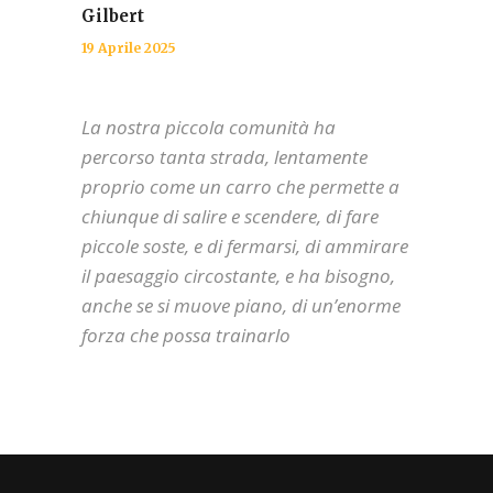
Gilbert
19 Aprile 2025
La nostra piccola comunità ha
percorso tanta strada, lentamente
proprio come un carro che permette a
chiunque di salire e scendere, di fare
piccole soste, e di fermarsi, di ammirare
il paesaggio circostante, e ha bisogno,
anche se si muove piano, di un’enorme
forza che possa trainarlo