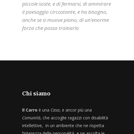
piccole soste, e di fermarsi, di ammirare
il paesaggio circostante, e ha bisogno,
anche se si muove piano, di un’enorme
forza che possa trainarlo
Chi siamo
Il Carro
è una
Casa
, e ancor più una
Comunità
, che accoglie ragazzi con disabilità
intellettive, in un ambiente che ne rispetta
l’interezza delle personalità, e ne ascolta le