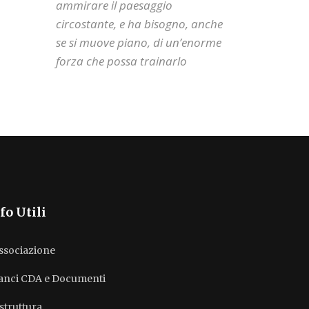
ammirare il paesaggio
circostante, e ha bisogno, anche
se si muove piano, di un’enorme
forza che possa trainarlo
fo Utili
associazione
lanci CDA e Documenti
struttura