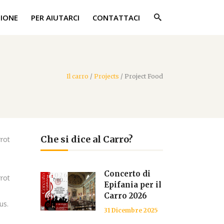
ZIONE
PER AIUTARCI
CONTATTACI
Il carro
/
Projects
/
Project Food
Che si dice al Carro?
rot
Concerto di
rot
Epifania per il
Carro 2026
us.
31 Dicembre 2025