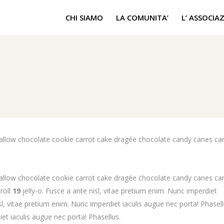
CHI SIAMO
LA COMUNITA’
L’ ASSOCIA
low chocolate cookie carrot cake dragée chocolate candy canes car
low chocolate cookie carrot cake dragée chocolate candy canes car
roll
19
jelly-o. Fusce a ante nisl, vitae pretium enim. Nunc imperdiet
sl, vitae pretium enim. Nunc imperdiet iaculis augue nec porta! Phasell
et iaculis augue nec porta! Phasellus.