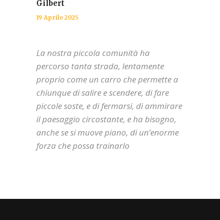
Gilbert
19 Aprile 2025
La nostra piccola comunità ha
percorso tanta strada, lentamente
proprio come un carro che permette a
chiunque di salire e scendere, di fare
piccole soste, e di fermarsi, di ammirare
il paesaggio circostante, e ha bisogno,
anche se si muove piano, di un’enorme
forza che possa trainarlo