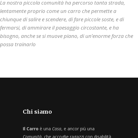
La nostra piccola comunità ha percorso tanta strada,
lentamente proprio come un carro che permette a
chiunque di salire e scendere, di fare piccole soste, e di
fermarsi, di ammirare il paesaggio circostante, e ha
bisogno, anche se si muove piano, di un’enorme forza che
possa trainarlo
Chi siamo
Il Carro
è una
Casa
, e ancor più una
Comunità
, che accoglie ragazzi con disabilità