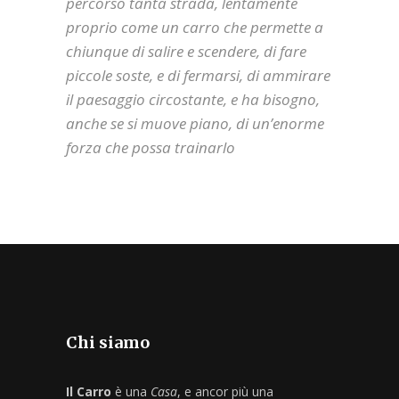
percorso tanta strada, lentamente
proprio come un carro che permette a
chiunque di salire e scendere, di fare
piccole soste, e di fermarsi, di ammirare
il paesaggio circostante, e ha bisogno,
anche se si muove piano, di un’enorme
forza che possa trainarlo
Chi siamo
Il Carro
è una
Casa
, e ancor più una