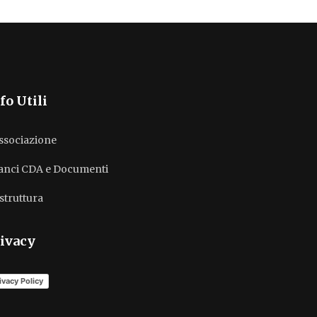
fo Utili
associazione
lanci CDA e Documenti
struttura
ivacy
ivacy Policy