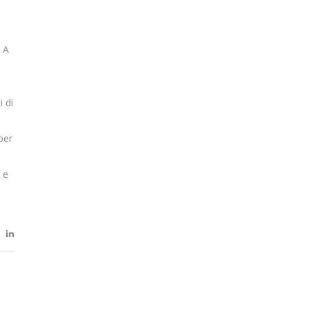
. A
 di
per
 e