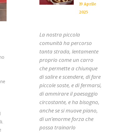
19 Aprile
2025
La nostra piccola
comunità ha percorso
tanta strada, lentamente
nno
proprio come un carro
che permette a chiunque
di salire e scendere, di fare
one
piccole soste, e di fermarsi,
di ammirare il paesaggio
circostante, e ha bisogno,
anche se si muove piano,
l
di un’enorme forza che
i.
possa trainarlo
è