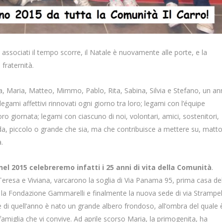
d associati il tempo scorre, il Natale è nuovamente alle porte, e la
 fraternità.
a, Maria, Matteo, Mimmo, Pablo, Rita, Sabina, Silvia e Stefano, un a
 legami affettivi rinnovati ogni giorno tra loro; legami con l’équipe
o giornata; legami con ciascuno di noi, volontari, amici, sostenitori,
da, piccolo o grande che sia, ma che contribuisce a mettere su, matt
.
nel 2015 celebreremo infatti i 25 anni di vita della Comunità
.
Teresa e Viviana, varcarono la soglia di Via Panama 95, prima casa de
on la Fondazione Gammarelli e finalmente la nuova sede di via Strampell
di quell’anno è nato un grande albero frondoso, all’ombra del quale 
a famiglia che vi convive. Ad aprile scorso Maria, la primogenita, ha